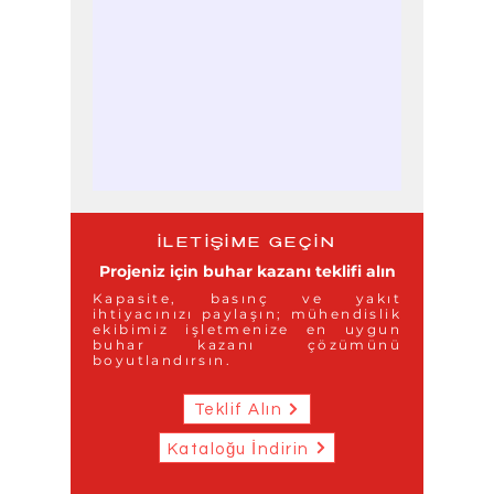
İLETİŞİME GEÇİN
Projeniz için buhar kazanı teklifi alın
Kapasite, basınç ve yakıt
ihtiyacınızı paylaşın; mühendislik
ekibimiz işletmenize en uygun
buhar kazanı çözümünü
boyutlandırsın.
Teklif Alın
Kataloğu İndirin