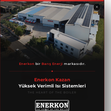
✕
Buhar Kazanı
Enerkon
bir
Barış Enerji
markasıdır.
Enerkon Kazan
Yüksek Verimli Isı Sistemleri
THE HEART OF THE BOILER
Dizayn ve İmalat