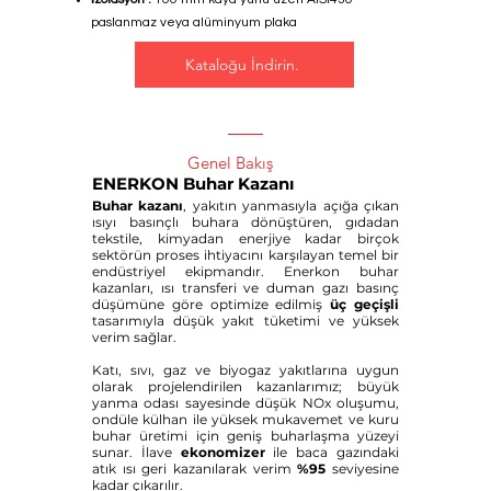
paslanmaz veya alüminyum plaka
Kataloğu İndirin.
Genel Bakış
ENERKON Buhar Kazanı
Buhar kazanı
, yakıtın yanmasıyla açığa çıkan
ısıyı basınçlı buhara dönüştüren, gıdadan
tekstile, kimyadan enerjiye kadar birçok
sektörün proses ihtiyacını karşılayan temel bir
endüstriyel ekipmandır. Enerkon buhar
kazanları, ısı transferi ve duman gazı basınç
düşümüne göre optimize edilmiş
üç geçişli
tasarımıyla düşük yakıt tüketimi ve yüksek
verim sağlar.
Katı, sıvı, gaz ve biyogaz yakıtlarına uygun
olarak projelendirilen kazanlarımız; büyük
yanma odası sayesinde düşük NOx oluşumu,
ondüle külhan ile yüksek mukavemet ve kuru
buhar üretimi için geniş buharlaşma yüzeyi
sunar. İlave
ekonomizer
ile baca gazındaki
atık ısı geri kazanılarak verim
%95
seviyesine
kadar çıkarılır.