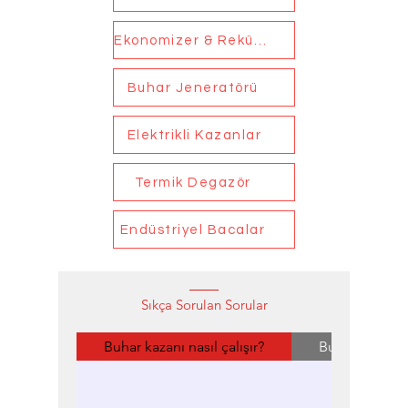
Ekonomizer & Reküperatör
Buhar Jeneratörü
Elektrikli Kazanlar
Termik Degazör
Endüstriyel Bacalar
Sıkça Sorulan Sorular
Buhar kazanı nasıl çalışır?
Buhar kazanı ve