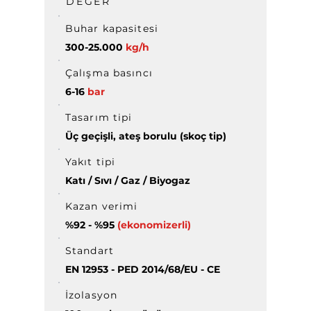
DEĞER
Buhar kapasitesi
300-25.000
kg/h
Çalışma basıncı
6-16
bar
Tasarım tipi
Üç geçişli, ateş borulu (skoç tip)
Yakıt tipi
Katı / Sıvı / Gaz / Biyogaz
Kazan verimi
%92 - %95
(ekonomizerli)
Standart
EN 12953 - PED 2014/68/EU - CE
İzolasyon