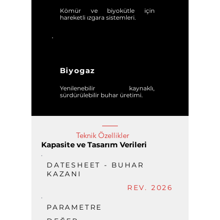
Kömür ve biyokütle için
hareketli ızgara sistemleri.
Biyogaz
Yenilenebilir kaynaklı,
sürdürülebilir buhar üretimi.
Teknik Özellikler
Kapasite ve Tasarım Verileri
DATESHEET - BUHAR
KAZANI
REV. 2026
PARAMETRE