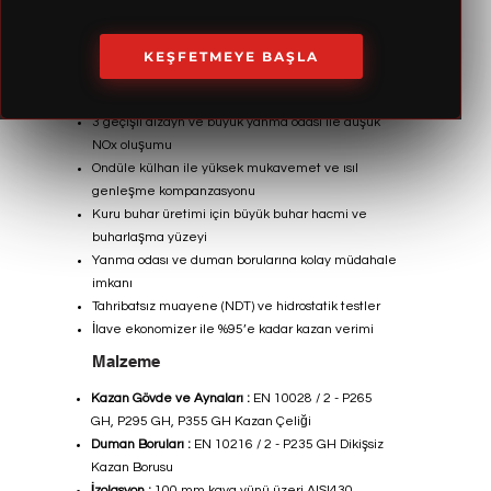
Katı / Sıvı / Gaz ve Biyogaz yakıtlarına uygun
dizayn
Yüksek verim, düşük ısıl kayıplar
KEŞFETMEYE BAŞLA
Isı transferi ve duman gazı basınç düşümüne göre
optimum tasarım
3 geçişli dizayn ve büyük yanma odası ile düşük
NOx oluşumu
Ondüle külhan ile yüksek mukavemet ve ısıl
genleşme kompanzasyonu
Kuru buhar üretimi için büyük buhar hacmi ve
buharlaşma yüzeyi
Yanma odası ve duman borularına kolay müdahale
imkanı
Tahribatsız muayene (NDT) ve hidrostatik testler
İlave ekonomizer ile %95’e kadar kazan verimi
Malzeme
Kazan Gövde ve Aynaları :
EN 10028 / 2 - P265
GH, P295 GH, P355 GH Kazan Çeliği
Duman Boruları :
EN 10216 / 2 - P235 GH Dikişsiz
Kazan Borusu
İzolasyon :
100 mm kaya yünü üzeri AISI430