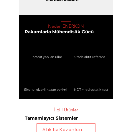
Neden ENERKON
Rakamlarla Mühendislik Gücü
İhracat yapılan ülke
Kıtada aktif referans
Ekonomizerli kazan verimi
NDT + hidrostatik test
İlgili Ürünler
Tamamlayıcı Sistemler
Atık Isı Kazanları