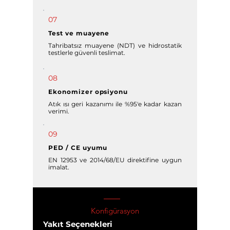
07
Test ve muayene
Tahribatsız muayene (NDT) ve hidrostatik
testlerle güvenli teslimat.
08
Ekonomizer opsiyonu
Atık ısı geri kazanımı ile %95'e kadar kazan
verimi.
09
PED / CE uyumu
EN 12953 ve 2014/68/EU direktifine uygun
imalat.
Konfigürasyon
Yakıt Seçenekleri