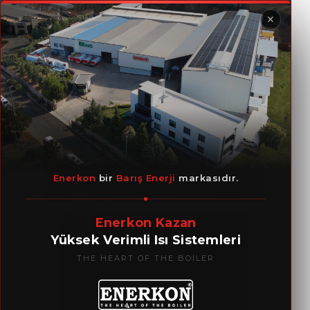
✕
Atık Isı Kazanları
Enerkon
bir
Barış Enerji
markasıdır.
Enerkon Kazan
Yüksek Verimli Isı Sistemleri
THE HEART OF THE BOILER