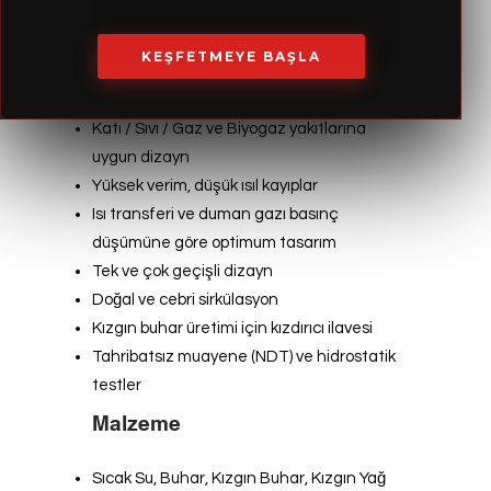
KEŞFETMEYE BAŞLA
Dizayn ve İmalat
Katı / Sıvı / Gaz ve Biyogaz yakıtlarına
uygun dizayn
Yüksek verim, düşük ısıl kayıplar
Isı transferi ve duman gazı basınç
düşümüne göre optimum tasarım
Tek ve çok geçişli dizayn
Doğal ve cebri sirkülasyon
Kızgın buhar üretimi için kızdırıcı ilavesi
Tahribatsız muayene (NDT) ve hidrostatik
testler
Malzeme
Sıcak Su, Buhar, Kızgın Buhar, Kızgın Yağ