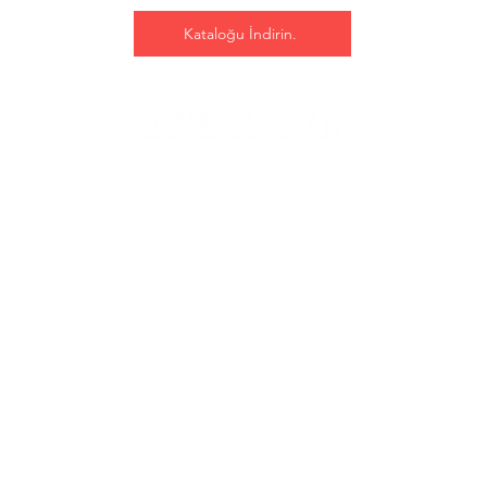
Kataloğu İndirin.
Hizmetler
Danışmanlık
Kontratlı Bakım
Projelendirme
Malzeme Temini
Test, Ayar ve
7/24 Servis
Dengeleme
Üretim ve Montaj
Süpervizörlük
Katalog
Servis
TR-EN
Bakım
RU-EN
Enerji Çözümleri
Servis Çözümleri
Sistem Optimizasyon